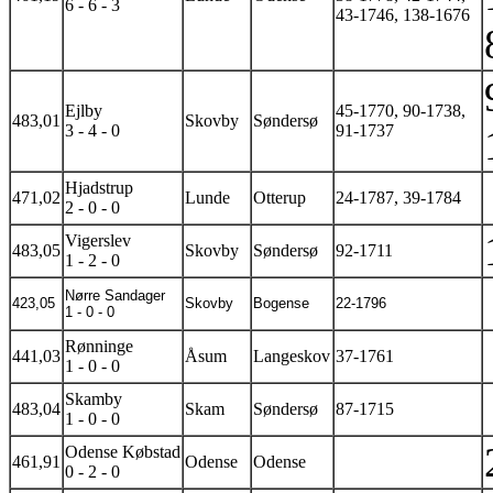
6 - 6 - 3
43-1746, 138-1676
Ejlby
45-1770, 90-1738,
483,01
Skovby
Søndersø
3 - 4 - 0
91-1737
Hjadstrup
471,02
Lunde
Otterup
24-1787, 39-1784
2 - 0 - 0
Vigerslev
483,05
Skovby
Søndersø
92-1711
1 - 2 - 0
Nørre Sandager
423,05
Skovby
Bogense
22-1796
1 - 0 - 0
Rønninge
441,03
Åsum
Langeskov
37-1761
1 - 0 - 0
Skamby
483,04
Skam
Søndersø
87-1715
1 - 0 - 0
Odense Købstad
461,91
Odense
Odense
0 - 2 - 0