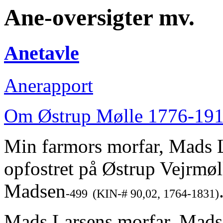
Ane-oversigter mv.
Anetavle
Anerapport
Om Østrup Mølle 1776-19
Min farmors morfar, Mads 
opfostret på Østrup Vejrmøl
Madsen
-499
(KIN-# 90,02, 1764-1831)
Mads Larsens morfar, Mads