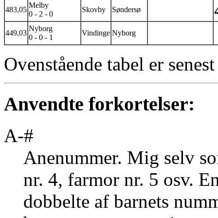
Melby
483,05
Skovby
Søndersø
0 - 2 - 0
Nyborg
449,03
Vindinge
Nyborg
0 - 0 - 1
Ovenstående tabel er senes
Anvendte forkortelser:
A-#
Anenummer. Mig selv som n
nr. 4, farmor nr. 5 osv. 
dobbelte af barnets num