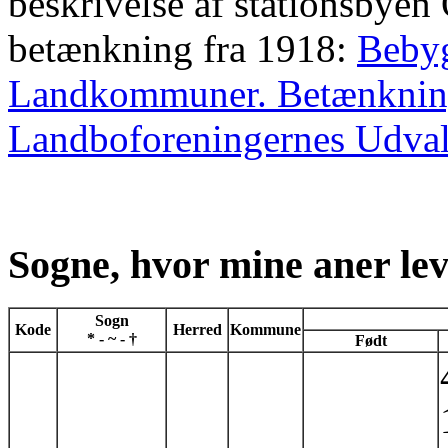
beskrivelse af stationsbyen 
betænkning fra 1918:
Bebyg
Landkommuner. Betænkning
Landboforeningernes Udval
Sogne, hvor mine aner le
Sogn
Kode
Herred
Kommune
* - ~ - †
Født