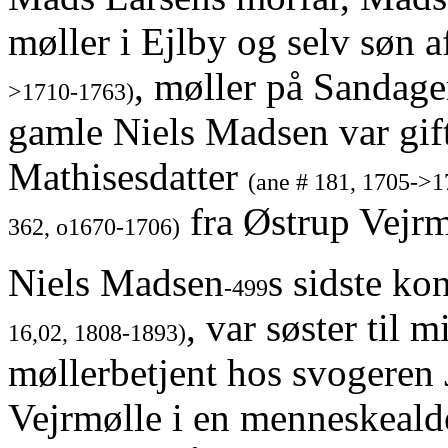
møller i Ejlby og selv søn 
, møller på Sandag
>1710-1763)
gamle Niels Madsen var gif
Mathisesdatter
(ane # 181, 1705->1
fra Østrup Vejr
362, o1670-1706)
Niels Madsen
s sidste ko
-499
, var søster til m
16,02, 1808-1893)
møllerbetjent hos svogeren
Vejrmølle i en menneskeald